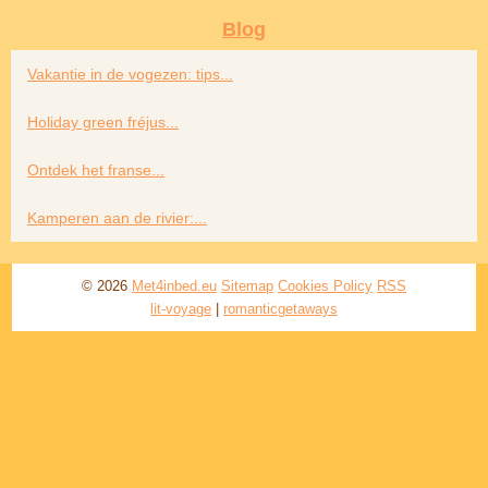
Blog
Vakantie in de vogezen: tips...
Holiday green fréjus...
Ontdek het franse...
Kamperen aan de rivier:...
© 2026
Met4inbed.eu
Sitemap
Cookies Policy
RSS
lit-voyage
|
romanticgetaways